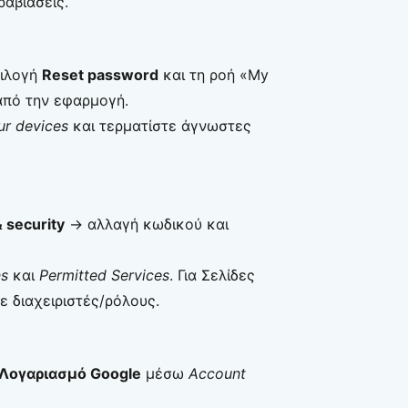
ραβιάσεις.
πιλογή
Reset password
και τη ροή «My
από την εφαρμογή.
ur devices
και τερματίστε άγνωστες
& security
→ αλλαγή κωδικού και
ns
και
Permitted Services
. Για Σελίδες
ε διαχειριστές/ρόλους.
Λογαριασμό Google
μέσω
Account