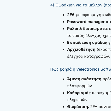
4) Θωράκιση για το μέλλον (πρ
2FA
με εφαρμογή κωδικ
Password manager
και
Ρόλοι & δικαιώματα
: 
τακτικός έλεγχος χρη
Εκπαίδευση ομάδας
γι
Αρχειοθέτηση
(export
έλεγχος καταγραφών.
Πώς βοηθά η Velectronics Soft
Άμεση ανάκτηση
πρόσ
πλατφορμών.
Καθαρισμός
περιεχομέ
πληρωμών.
Θωράκιση
: 2FA παντο