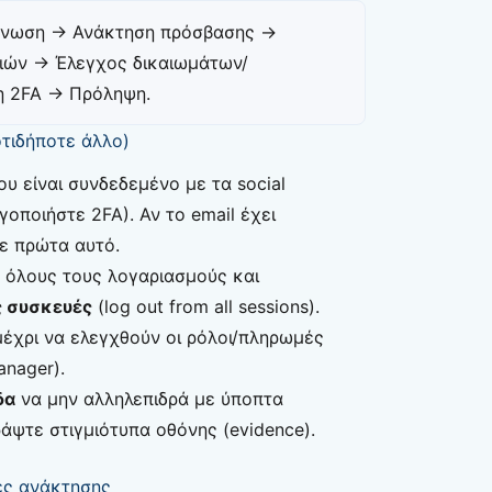
νωση → Ανάκτηση πρόσβασης →
ιών → Έλεγχος δικαιωμάτων/
η 2FA → Πρόληψη.
οτιδήποτε άλλο)
υ είναι συνδεδεμένο με τα social
γοποιήστε 2FA). Αν το email έχει
ε πρώτα αυτό.
 όλους τους λογαριασμούς και
ς συσκευές
(log out from all sessions).
έχρι να ελεγχθούν οι ρόλοι/πληρωμές
anager).
δα
να μην αλληλεπιδρά με ύποπτα
ράψτε στιγμιότυπα οθόνης (evidence).
ες ανάκτησης