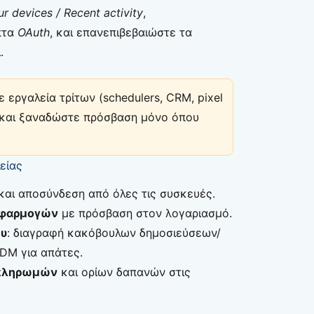
r devices / Recent activity
,
πτα
OAuth
, και επανεπιβεβαιώστε τα
.
 εργαλεία τρίτων (schedulers, CRM, pixel
PI και ξαναδώστε πρόσβαση μόνο όπου
είας
και αποσύνδεση από όλες τις συσκευές.
εφαρμογών
με πρόσβαση στον λογαριασμό.
ου
: διαγραφή κακόβουλων δημοσιεύσεων/
DM για απάτες.
 πληρωμών
και ορίων δαπανών στις