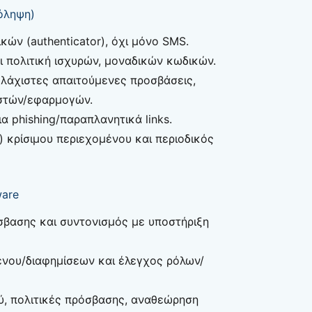
όληψη)
ών (authenticator), όχι μόνο SMS.
 πολιτική ισχυρών, μοναδικών κωδικών.
ελάχιστες απαιτούμενες προσβάσεις,
στών/εφαρμογών.
α phishing/παραπλανητικά links.
) κρίσιμου περιεχομένου και περιοδικός
ware
βασης και συντονισμός με υποστήριξη
νου/διαφημίσεων και έλεγχος ρόλων/
ύ, πολιτικές πρόσβασης, αναθεώρηση