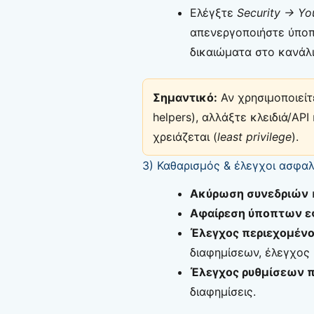
Ελέγξτε
Security → You
απενεργοποιήστε ύπο
δικαιώματα στο κανάλι
Σημαντικό:
Αν χρησιμοποιείτε
helpers), αλλάξτε κλειδιά/A
χρειάζεται (
least privilege
).
3) Καθαρισμός & έλεγχοι ασφαλ
Ακύρωση συνεδριών
Αφαίρεση ύποπτων 
Έλεγχος περιεχομέν
διαφημίσεων, έλεγχος 
Έλεγχος ρυθμίσεων
διαφημίσεις.