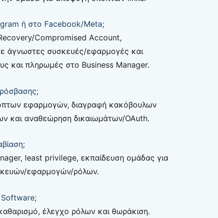
gram ή στο Facebook/Meta;
 Recovery/Compromised Account,
τε άγνωστες συσκευές/εφαρμογές και
υς και πληρωμές στο Business Manager.
πρόσβασης;
οπτων εφαρμογών, διαγραφή κακόβουλων
ων και αναθεώρηση δικαιωμάτων/OAuth.
βίαση;
ager, least privilege, εκπαίδευση ομάδας για
υσκευών/εφαρμογών/ρόλων.
 Software;
αθαρισμό, έλεγχο ρόλων και θωράκιση.