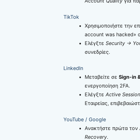
Account Quality
για πα
TikTok
Χρησιμοποιήστε την ε
account was hacked» 
Ελέγξτε
Security → Yo
συνεδρίες.
LinkedIn
Μεταβείτε σε
Sign-in 
ενεργοποίηση 2FA.
Ελέγξτε
Active Sessio
Εταιρείας, επιβεβαιώστ
YouTube / Google
Ανακτήστε πρώτα τον
Recovery
.