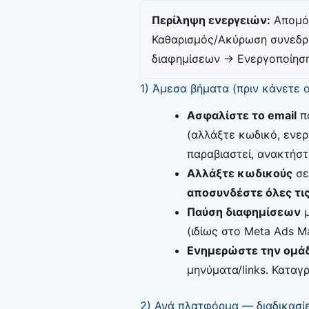
Περίληψη ενεργειών:
Απομό
Καθαρισμός/Ακύρωση συνεδρ
διαφημίσεων → Ενεργοποίησ
1) Άμεσα βήματα (πριν κάνετε 
Ασφαλίστε το email
πο
(αλλάξτε κωδικό, ενερ
παραβιαστεί, ανακτήστ
Αλλάξτε κωδικούς
σε
αποσυνδέστε όλες τι
Παύση διαφημίσεων
μ
(ιδίως στο Meta Ads M
Ενημερώστε την ομά
μηνύματα/links. Καταγ
2) Ανά πλατφόρμα — διαδικασί