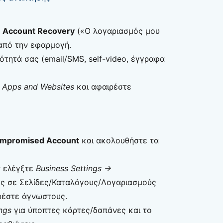
ή
Account Recovery
(«Ο λογαριασμός μου
από την εφαρμογή.
ότητά σας (email/SMS, self-video, έγγραφα
,
Apps and Websites
και αφαιρέστε
mpromised Account
και ακολουθήστε τα
r
ελέγξτε
Business Settings →
υς σε Σελίδες/Καταλόγους/Λογαριασμούς
ρέστε άγνωστους.
ngs
για ύποπτες κάρτες/δαπάνες και το