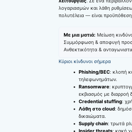
λειτουργίας
. Σε ένα περιβάλλο
λογαριασμών και λάθη ρυθμίσεων
πολυτέλεια — είναι προϋπόθεση
Με μια ματιά:
Μείωση κινδύν
Συμμόρφωση & αποφυγή προσ
Ανθεκτικότητα & ανταγωνιστι
Κύριοι κίνδυνοι σήμερα
Phishing/BEC
: κλοπή 
τηλεφωνημάτων.
Ransomware
: κρυπτο
εκβιασμός με διαρροή 
Credential stuffing
: χρ
Λάθη στο cloud
: δημόσ
δικαιώματα.
Supply chain
: τρωτά pl
Insider threats
: κακή 