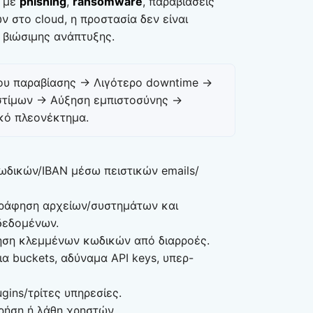
ν με
phishing
,
ransomware
, παραβιάσεις
 στο cloud, η προστασία δεν είναι
 βιώσιμης ανάπτυξης.
ου παραβίασης → Λιγότερο downtime →
τίμων → Αύξηση εμπιστοσύνης →
κό πλεονέκτημα.
κωδικών/IBAN μέσω πειστικών emails/
γράφηση αρχείων/συστημάτων και
δεδομένων.
ήση κλεμμένων κωδικών από διαρροές.
ια buckets, αδύναμα API keys, υπερ-
ugins/τρίτες υπηρεσίες.
χρήση ή λάθη χρηστών.