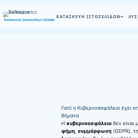
Skip
to
ΚΑΤΑΣΚΕΥΗ ΙΣΤΟΣΕΛΙΔΩΝ
ΛΥΣ
content
Κατασκευή Ιστοσελίδων Ελλάδα
Γιατί η Κυβερνοασφάλεια έχει σ
Βήματα
Η
κυβερνοασφάλεια
δεν είναι 
φήμη
,
συμμόρφωση
(GDPR), τ