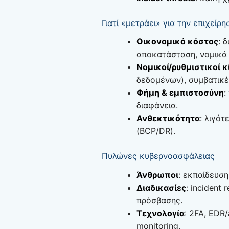
Γιατί «μετράει» για την επιχείρη
Οικονομικό κόστος
: 
αποκατάσταση, νομικά 
Νομικοί/ρυθμιστικοί κ
δεδομένων), συμβατικέ
Φήμη & εμπιστοσύνη
:
διαφάνεια.
Ανθεκτικότητα
: λιγό
(BCP/DR).
Πυλώνες κυβερνοασφάλειας
Άνθρωποι
: εκπαίδευση
Διαδικασίες
: incident
πρόσβασης.
Τεχνολογία
: 2FA, EDR
monitoring.