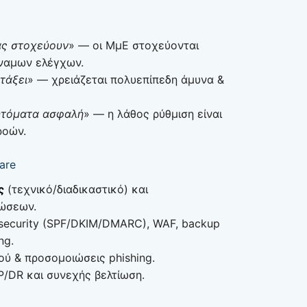
μας στοχεύουν
» — οι ΜμΕ στοχεύονται
ναμων ελέγχων.
ντάξει
» — χρειάζεται πολυεπίπεδη άμυνα &
αυτόματα ασφαλή
» — η λάθος ρύθμιση είναι
ροών.
are
ς
(τεχνικό/διαδικαστικό) και
θώσεων.
 security (SPF/DKIM/DMARC), WAF, backup
ng.
ύ & προσομοιώσεις phishing.
P/DR και συνεχής βελτίωση.