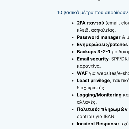
10 βασικά μέτρα που αποδίδουν
2FA παντού
(email, cl
κλειδί ασφαλείας.
Password manager
& μ
Ενημερώσεις/patches
Backups 3-2-1
με δοκι
Email security
: SPF/DK
καραντίνα.
WAF
για websites/e-sho
Least privilege
, τακτι
διαχειριστές.
Logging/Monitoring
και
αλλαγές.
Πολιτικές πληρωμών
control) για IBAN.
Incident Response
σχέδ