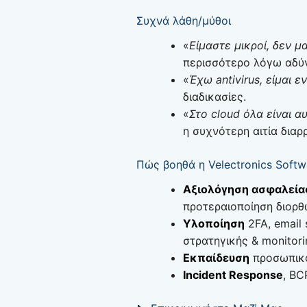
Συχνά λάθη/μύθοι
«
Είμαστε μικροί, δεν 
περισσότερο λόγω αδύ
«
Έχω antivirus, είμαι ε
διαδικασίες.
«
Στο cloud όλα είναι 
η συχνότερη αιτία διαρ
Πώς βοηθά η Velectronics Softw
Αξιολόγηση ασφαλεία
προτεραιοποίηση διορ
Υλοποίηση
2FA, email
στρατηγικής & monitori
Εκπαίδευση
προσωπικο
Incident Response
, BC