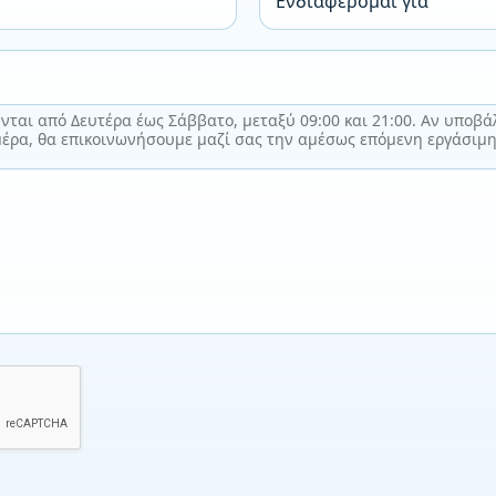
ν
a
δ
i
ι
l
α
Σ
φ
α
έ
ται από Δευτέρα έως Σάββατο, μεταξύ 09:00 και 21:00. Αν υποβάλ
ς
ρ
μέρα, θα επικοινωνήσουμε μαζί σας την αμέσως επόμενη εργάσιμη
*
ο
μ
α
ι
γ
ι
α
*