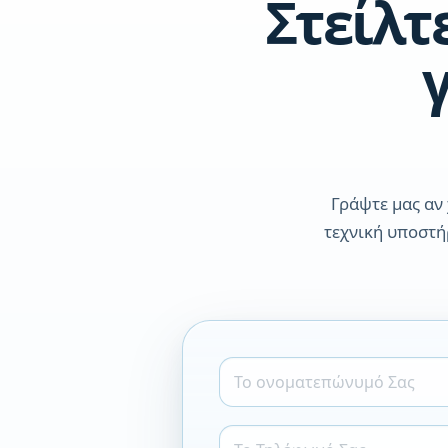
Στείλτ
Γράψτε μας αν 
τεχνική υποστή
Τ
ο
ο
ν
Τ
ο