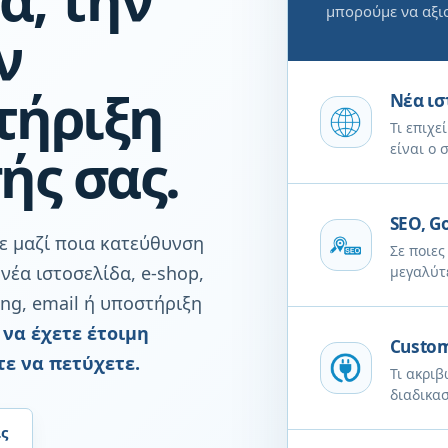
μπορούμε να αξι
ν
τήριξη
Νέα ισ
Τι επιχε
ής σας.
είναι ο 
SEO, G
με μαζί ποια κατεύθυνση
Σε ποιες
νέα ιστοσελίδα, e-shop,
μεγαλύτ
ing, email ή υποστήριξη
 να έχετε έτοιμη
Custom
τε να πετύχετε.
Τι ακριβ
διαδικασ
ς