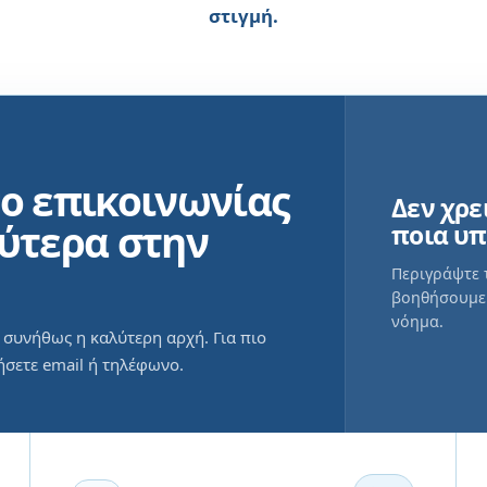
στιγμή.
πο επικοινωνίας
Δεν χρε
λύτερα στην
ποια υπ
Περιγράψτε 
βοηθήσουμε 
νόημα.
 συνήθως η καλύτερη αρχή. Για πιο
ήσετε email ή τηλέφωνο.