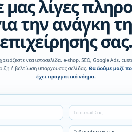
ε μας λίγες πληρ
για την ανάγκη τη
επιχείρησής σας
χρειάζεστε νέα ιστοσελίδα, e-shop, SEO, Google Ads, cus
ριξη ή βελτίωση υπάρχουσας σελίδας.
Θα δούμε μαζί π
έχει πραγματικό νόημα.
Τ
ο
e
-
Ε
m