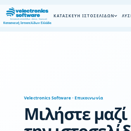
Skip
to
ΚΑΤΑΣΚΕΥΗ ΙΣΤΟΣΕΛΙΔΩΝ
ΛΥΣ
content
Κατασκευή Ιστοσελίδων Ελλάδα
Velectronics Software · Επικοινωνία
Μιλήστε μαζί 
την ιστοσελίδ