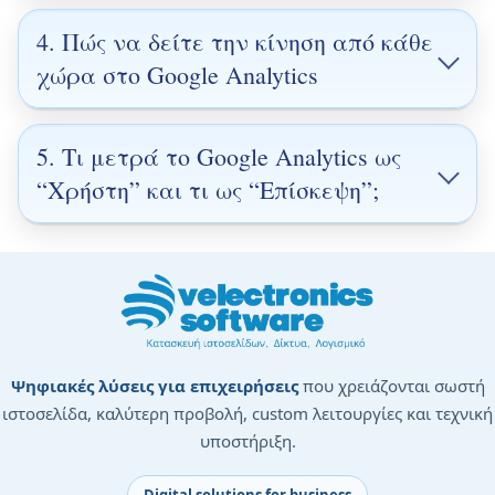
Google Analytics
4. Πώς να δείτε την κίνηση από κάθε
χώρα στο Google Analytics
κίνηση της ιστοσελίδας σας
ανά χώρα
5. Τι μετρά το Google Analytics ως
αριθμό
“Ακροατήριο” (Audience)
“Χρήστη” και τι ως “Επίσκεψη”;
επισκέψεων
δημοφιλέστερες σελίδες
“Γεωγραφία” (Geo)
χρόνο παραμονής
πηγές κίνησης
“Επισκέψεις”
συσκευές
φύλο
γεωγραφική τοποθεσία
“Χρήστες”
Ψηφιακές λύσεις για επιχειρήσεις
που χρειάζονται σωστή
ιστοσελίδα, καλύτερη προβολή, custom λειτουργίες και τεχνική
μοναδικών ατόμων
υποστήριξη.
Digital solutions for business