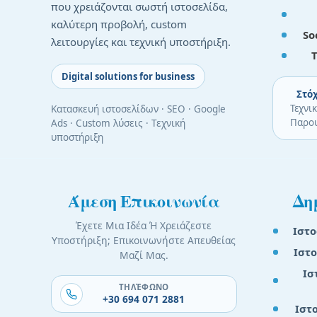
που χρειάζονται σωστή ιστοσελίδα,
καλύτερη προβολή, custom
So
λειτουργίες και τεχνική υποστήριξη.
Digital solutions for business
Στόχ
Τεχνι
Κατασκευή ιστοσελίδων · SEO · Google
Παρου
Ads · Custom λύσεις · Τεχνική
υποστήριξη
Άμεση Επικοινωνία
Δη
Έχετε Μια Ιδέα Ή Χρειάζεστε
Ιστο
Υποστήριξη; Επικοινωνήστε Απευθείας
Ιστο
Μαζί Μας.
Ισ
ΤΗΛΈΦΩΝΟ
+30 694 071 2881
Ιστο